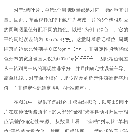
对于n槽叶片，每第n个周期测量都是对同一槽的重复测
量。因此，草莓视频APP下载污为与该叶片的5个槽相对应
的周期测量值分配不同的颜色。以槽1为例（绿色）。它的
平均周期误差约为−0.65°opt。这意味着标记槽位1周期
结束的边缘比预期早 0.65°opt。非确定性抖动将绿
色分布的宽度设置为仅为0.070°opt，因此相位误差
从一转到另一转的再现性非常好，并且由确定性误差主导。
简单地说，对于单个槽位，相位误差的确定性源确定平均
值，而非确定性源确定抖动（标准偏差）。
在图3a中，提供了f轴处的正弦曲线拟合，以突出5槽叶
片在这种低斩波频率下的大部分“全槽"光学抖动可归因于相
位误差的确定性来源。从数量上看，“全槽"抖动比“单槽
位"平均值大近六倍。然而，归根结底，典型的斩波器实验