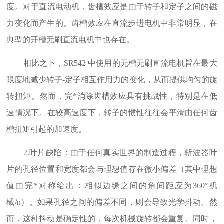
度。对于直流电动机，齿槽效应是由于转子和定子之间的磁
力变化而产生的。齿槽效应在直流步进电机中非常明显，在
典型的开槽无刷直流电机中也存在。
相比之下，SR542 中使用的无槽无刷直流电机旨在最大
限度地减少转子-定子相互作用力的变化，从而提供均匀的旋
转扭矩。然而，完*消除齿槽效应具有挑战性，特别是在低
速情况下。在较高速度下，转子的惯性往往会平滑由任何齿
槽扭矩引起的加速度。
2.叶片缺陷：由于任何真实世界的制造过程，斩波器叶
片的孔径位置和宽度都会与理想值存在微小偏差（其中理想
值由完*对称给出：相似边缘之间的角间距应为360°机
械/n）。如果孔径之间的偏差不同，则会导致光学抖动。然
而，这种抖动是确定性的，每次机械旋转都会重复。同时，