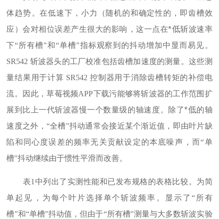
体趋势。在低速下，小力（随机的和确定性的，即齿槽效
*低
应）会对相位误差产生很大的影响，这一点在
斩波速率
下“所有槽"和“单槽"指标观察到的抖动增加中显而易见。
SR542 斩波器头的工厂校准包括齿槽加速度的测量。这些测
量结果用于计算 SR542 控制器用于消除齿槽转矩的补偿电
流。因此，草莓视频APP下载污能够将斩波器的工作范围扩
*低
展到比上一代斩波器慢一个数量级的轴速度。除了
的轴
速度之外，“全槽"抖动通常会接近某个渐近值，即由叶片缺
陷和同心度误差的频率无关贡献设定的本底噪声，而“单
槽"抖动继续由于惯性平滑而改善。
表1中列出了实测性能和已发布规格的表格比较。为简
单起见，为每个叶片选择单个斩波频率。显示了“所有
槽"和“单槽"抖动值，但由于“所有槽"测量与大多数斩波实验