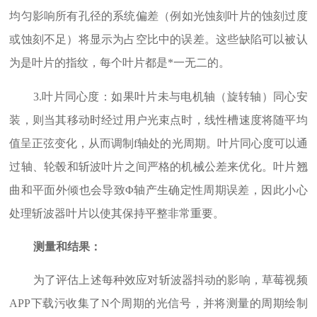
均匀影响所有孔径的系统偏差（例如光蚀刻叶片的蚀刻过度
或蚀刻不足）将显示为占空比中的误差。这些缺陷可以被认
为是叶片的指纹，每个叶片都是*一无二的。
3.叶片同心度：如果叶片未与电机轴（旋转轴）同心安
装，则当其移动时经过用户光束点时，线性槽速度将随平均
值呈正弦变化，从而调制f轴处的光周期。叶片同心度可以通
过轴、轮毂和斩波叶片之间严格的机械公差来优化。叶片翘
曲和平面外倾也会导致Φ轴产生确定性周期误差，因此小心
处理斩波器叶片以使其保持平整非常重要。
测量和结果：
为了评估上述每种效应对斩波器抖动的影响，草莓视频
APP下载污收集了N个周期的光信号，并将测量的周期绘制