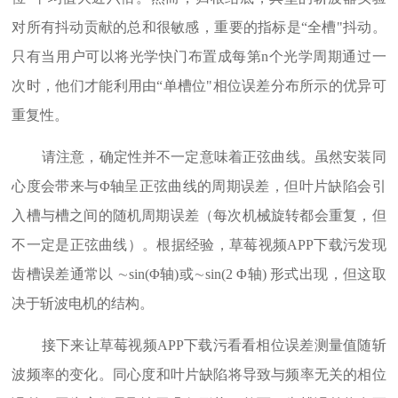
对所有抖动贡献的总和很敏感，重要的指标是“全槽"抖动。
只有当用户可以将光学快门布置成每第n个光学周期通过一
次时，他们才能利用由“单槽位"相位误差分布所示的优异可
重复性。
请注意，确定性并不一定意味着正弦曲线。虽然安装同
心度会带来与Φ轴呈正弦曲线的周期误差，但叶片缺陷会引
入槽与槽之间的随机周期误差（每次机械旋转都会重复，但
不一定是正弦曲线）。根据经验，草莓视频APP下载污发现
齿槽误差通常以 ∼sin(Φ轴)或∼sin(2 Φ轴) 形式出现，但这取
决于斩波电机的结构。
接下来让草莓视频APP下载污看看相位误差测量值随斩
波频率的变化。同心度和叶片缺陷将导致与频率无关的相位