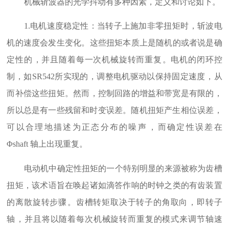
机械斩波器的光学抖动有多种因素，定义和讨论如下。
1.电机速度稳定性：当转子上施加非零扭矩时，斩波电
机的速度会发生变化。这些扭矩本质上是随机的或者说是确
定性的，并且随着每一次机械旋转而重复。电机的闭环控
制，如SR542所实现的，调整电机驱动以保持固定速度，从
而补偿这些扭矩。然而，控制回路的增益和带宽是有限的，
所以总是有一些残留和时变误差。随机扭矩产生相位误差，
可以合理地描述为正态分布的噪声，而确定性误差在
Φshaft 轴上出现重复。
电动机中确定性扭矩的一个特别明显的来源被称为齿槽
扭矩，该术语旨在唤起诸如滴答作响的时钟之类的有齿装置
的离散旋转步骤。齿槽转矩取决于转子的角取向，即转子
轴，并且将以随着每次机械旋转而重复的模式来调节轴速